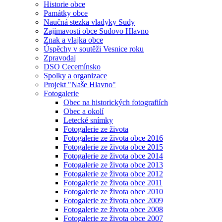
Historie obce
Památky obce
Naučná stezka vladyky Sudy
Zajímavosti obce Sudovo Hlavno
Znak a vlajka obce
Úspěchy v soutěži Vesnice roku
Zpravodaj
DSO Cecemínsko
Spolky a organizace
Projekt "Naše Hlavno"
Fotogalerie
Obec na historických fotografiích
Obec a okolí
Letecké snímky
Fotogalerie ze života
Fotogalerie ze života obce 2016
Fotogalerie ze života obce 2015
Fotogalerie ze života obce 2014
Fotogalerie ze života obce 2013
Fotogalerie ze života obce 2012
Fotogalerie ze života obce 2011
Fotogalerie ze života obce 2010
Fotogalerie ze života obce 2009
Fotogalerie ze života obce 2008
Fotogalerie ze života obce 2007