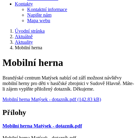
Kontakty
Kontaktní informace
Napište nám
Mapa webu
Úvodní stránka
Aktuálně
Aktuality
Mobilní herna
Mobilní herna
Brandýské centrum Matýsek nabízí od září možnost návštěvy
mobilní herny pro děti v hasičské zbrojnici v Sudově Hlavně. Máte-
li zájem vyplňte přiložený dotazník. Děkujeme.
Mobilní herna Matýsek - dotazník.pdf (142.83 kB)
Přílohy
Mobilní herna Matýsek - dotazník.pdf
Mobilní herna Matýsek - dotazník.pdf