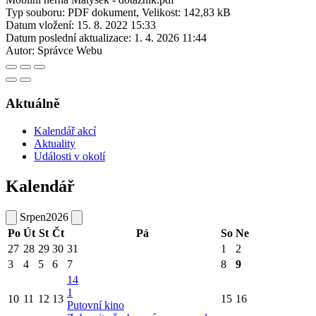
Typ souboru: PDF dokument, Velikost: 142,83 kB
Datum vložení:
15. 8. 2022 15:33
Datum poslední aktualizace:
1. 4. 2026 11:44
Autor:
Správce Webu
Aktuálně
Kalendář akcí
Aktuality
Události v okolí
Kalendář
Srpen
2026
Po
Út
St
Čt
Pá
So
Ne
27
28
29
30
31
1
2
3
4
5
6
7
8
9
14
1
10
11
12
13
15
16
Putovní kino