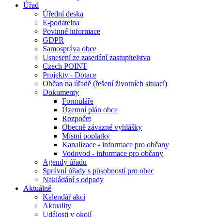
Úřad
Úřední deska
E-podatelna
Povinné informace
GDPR
Samospráva obce
Usnesení ze zasedání zastupitelstva
Czech POINT
Projekty - Dotace
Občan na úřadě (řešení životních situací)
Dokumenty
Formuláře
Územní plán obce
Rozpočet
Obecně závazné vyhlášky
Místní poplatky
Kanalizace - informace pro občany
Vodovod - informace pro občany
Agendy úřadu
Správní úřady s působností pro obec
Nakládání s odpady
Aktuálně
Kalendář akcí
Aktuality
Události v okolí