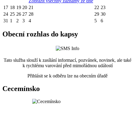
Zobrazit všechny záznamy ze dne
17
18
19
20
21
22
23
24
25
26
27
28
29
30
31
1
2
3
4
5
6
Obecní rozhlas do kapsy
Tato služba slouží k zasílání informací, pozvánek, novinek, ale také
k rychlému varování před mimořádnou událostí
Přihlásit se k odběru lze na obecním úřadě
Cecemínsko