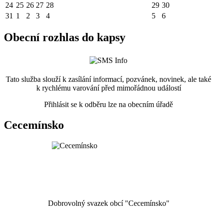
24
25
26
27
28
29
30
31
1
2
3
4
5
6
Obecní rozhlas do kapsy
Tato služba slouží k zasílání informací, pozvánek, novinek, ale také
k rychlému varování před mimořádnou událostí
Přihlásit se k odběru lze na obecním úřadě
Cecemínsko
Dobrovolný svazek obcí "Cecemínsko"