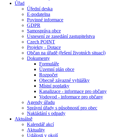
Úřad
Úřední deska
E-podatelna
Povinné informace
GDPR
Samospráva obce
Usnesení ze zasedání zastupitelstva
Czech POINT
Projekty - Dotace
Občan na úřadě (řešení životních situací)
Dokumenty
Formuláře
Územní plán obce
Rozpočet
Obecně závazné vyhlášky
Místní poplatky
Kanalizace - informace pro občany
Vodovod - informace pro občany
Agendy úřadu
Správní úřady s působností pro obec
Nakládání s odpady
Aktuálně
Kalendář akcí
Aktuality
Události v okolí