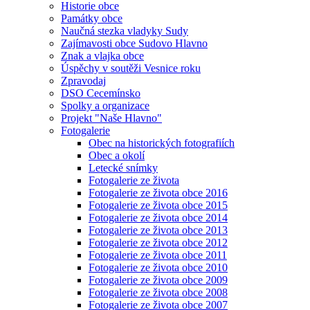
Historie obce
Památky obce
Naučná stezka vladyky Sudy
Zajímavosti obce Sudovo Hlavno
Znak a vlajka obce
Úspěchy v soutěži Vesnice roku
Zpravodaj
DSO Cecemínsko
Spolky a organizace
Projekt "Naše Hlavno"
Fotogalerie
Obec na historických fotografiích
Obec a okolí
Letecké snímky
Fotogalerie ze života
Fotogalerie ze života obce 2016
Fotogalerie ze života obce 2015
Fotogalerie ze života obce 2014
Fotogalerie ze života obce 2013
Fotogalerie ze života obce 2012
Fotogalerie ze života obce 2011
Fotogalerie ze života obce 2010
Fotogalerie ze života obce 2009
Fotogalerie ze života obce 2008
Fotogalerie ze života obce 2007