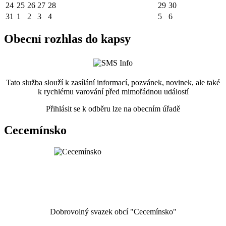
24
25
26
27
28
29
30
31
1
2
3
4
5
6
Obecní rozhlas do kapsy
Tato služba slouží k zasílání informací, pozvánek, novinek, ale také
k rychlému varování před mimořádnou událostí
Přihlásit se k odběru lze na obecním úřadě
Cecemínsko
Dobrovolný svazek obcí "Cecemínsko"