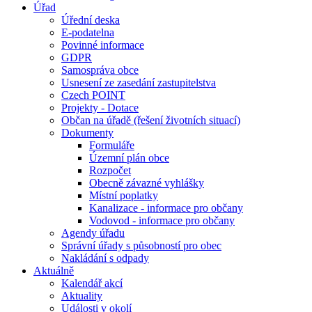
Úřad
Úřední deska
E-podatelna
Povinné informace
GDPR
Samospráva obce
Usnesení ze zasedání zastupitelstva
Czech POINT
Projekty - Dotace
Občan na úřadě (řešení životních situací)
Dokumenty
Formuláře
Územní plán obce
Rozpočet
Obecně závazné vyhlášky
Místní poplatky
Kanalizace - informace pro občany
Vodovod - informace pro občany
Agendy úřadu
Správní úřady s působností pro obec
Nakládání s odpady
Aktuálně
Kalendář akcí
Aktuality
Události v okolí