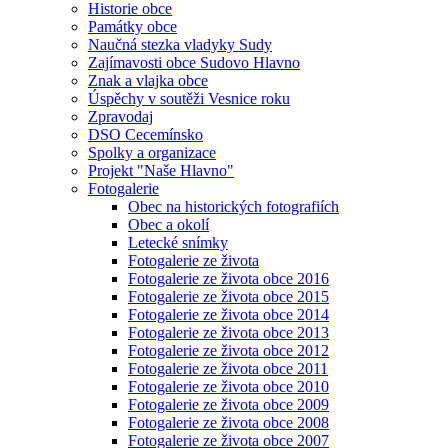
Historie obce
Památky obce
Naučná stezka vladyky Sudy
Zajímavosti obce Sudovo Hlavno
Znak a vlajka obce
Úspěchy v soutěži Vesnice roku
Zpravodaj
DSO Cecemínsko
Spolky a organizace
Projekt "Naše Hlavno"
Fotogalerie
Obec na historických fotografiích
Obec a okolí
Letecké snímky
Fotogalerie ze života
Fotogalerie ze života obce 2016
Fotogalerie ze života obce 2015
Fotogalerie ze života obce 2014
Fotogalerie ze života obce 2013
Fotogalerie ze života obce 2012
Fotogalerie ze života obce 2011
Fotogalerie ze života obce 2010
Fotogalerie ze života obce 2009
Fotogalerie ze života obce 2008
Fotogalerie ze života obce 2007