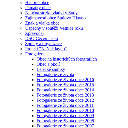
Historie obce
Památky obce
Naučná stezka vladyky Sudy
Zajímavosti obce Sudovo Hlavno
Znak a vlajka obce
Úspěchy v soutěži Vesnice roku
Zpravodaj
DSO Cecemínsko
Spolky a organizace
Projekt "Naše Hlavno"
Fotogalerie
Obec na historických fotografiích
Obec a okolí
Letecké snímky
Fotogalerie ze života
Fotogalerie ze života obce 2016
Fotogalerie ze života obce 2015
Fotogalerie ze života obce 2014
Fotogalerie ze života obce 2013
Fotogalerie ze života obce 2012
Fotogalerie ze života obce 2011
Fotogalerie ze života obce 2010
Fotogalerie ze života obce 2009
Fotogalerie ze života obce 2008
Fotogalerie ze života obce 2007