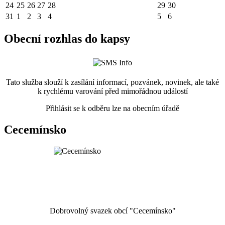
24
25
26
27
28
29
30
31
1
2
3
4
5
6
Obecní rozhlas do kapsy
Tato služba slouží k zasílání informací, pozvánek, novinek, ale také
k rychlému varování před mimořádnou událostí
Přihlásit se k odběru lze na obecním úřadě
Cecemínsko
Dobrovolný svazek obcí "Cecemínsko"