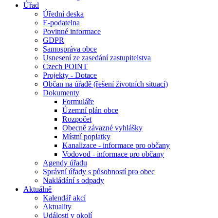
Úřad
Úřední deska
E-podatelna
Povinné informace
GDPR
Samospráva obce
Usnesení ze zasedání zastupitelstva
Czech POINT
Projekty - Dotace
Občan na úřadě (řešení životních situací)
Dokumenty
Formuláře
Územní plán obce
Rozpočet
Obecně závazné vyhlášky
Místní poplatky
Kanalizace - informace pro občany
Vodovod - informace pro občany
Agendy úřadu
Správní úřady s působností pro obec
Nakládání s odpady
Aktuálně
Kalendář akcí
Aktuality
Události v okolí