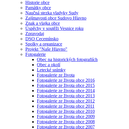
Historie obce
Památky obce
Naučná stezka vladyky Sudy
Zajímavosti obce Sudovo Hlavno
Znak a vlajka obce
Úspěchy v soutěži Vesnice roku
Zpravodaj
DSO Cecemínsko
Spolky a organizace
Projekt "Naše Hlavno"
Fotogalerie
Obec na historických fotografiích
Obec a okolí
Letecké snímky
Fotogalerie ze života
Fotogalerie ze života obce 2016
Fotogalerie ze života obce 2015
Fotogalerie ze života obce 2014
Fotogalerie ze života obce 2013
Fotogalerie ze života obce 2012
Fotogalerie ze života obce 2011
Fotogalerie ze života obce 2010
Fotogalerie ze života obce 2009
Fotogalerie ze života obce 2008
Fotogalerie ze života obce 2007