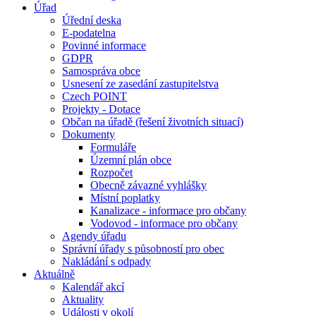
Úřad
Úřední deska
E-podatelna
Povinné informace
GDPR
Samospráva obce
Usnesení ze zasedání zastupitelstva
Czech POINT
Projekty - Dotace
Občan na úřadě (řešení životních situací)
Dokumenty
Formuláře
Územní plán obce
Rozpočet
Obecně závazné vyhlášky
Místní poplatky
Kanalizace - informace pro občany
Vodovod - informace pro občany
Agendy úřadu
Správní úřady s působností pro obec
Nakládání s odpady
Aktuálně
Kalendář akcí
Aktuality
Události v okolí