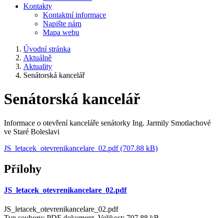
Kontakty
Kontaktní informace
Napište nám
Mapa webu
Úvodní stránka
Aktuálně
Aktuality
Senátorská kancelář
Senátorská kancelář
Informace o otevření kanceláře senátorky Ing. Jarmily Smotlachové
ve Staré Boleslavi
JS_letacek_otevrenikancelare_02.pdf (707.88 kB)
Přílohy
JS_letacek_otevrenikancelare_02.pdf
JS_letacek_otevrenikancelare_02.pdf
Typ souboru: PDF dokument, Velikost: 707,88 kB