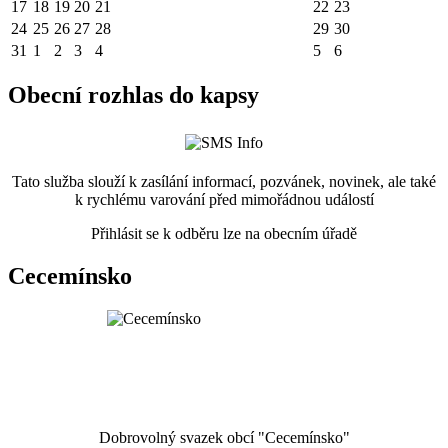
17
18
19
20
21
22
23
24
25
26
27
28
29
30
31
1
2
3
4
5
6
Obecní rozhlas do kapsy
Tato služba slouží k zasílání informací, pozvánek, novinek, ale také
k rychlému varování před mimořádnou událostí
Přihlásit se k odběru lze na obecním úřadě
Cecemínsko
Dobrovolný svazek obcí "Cecemínsko"