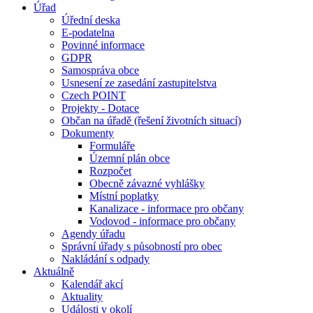
Úřad
Úřední deska
E-podatelna
Povinné informace
GDPR
Samospráva obce
Usnesení ze zasedání zastupitelstva
Czech POINT
Projekty - Dotace
Občan na úřadě (řešení životních situací)
Dokumenty
Formuláře
Územní plán obce
Rozpočet
Obecně závazné vyhlášky
Místní poplatky
Kanalizace - informace pro občany
Vodovod - informace pro občany
Agendy úřadu
Správní úřady s působností pro obec
Nakládání s odpady
Aktuálně
Kalendář akcí
Aktuality
Události v okolí