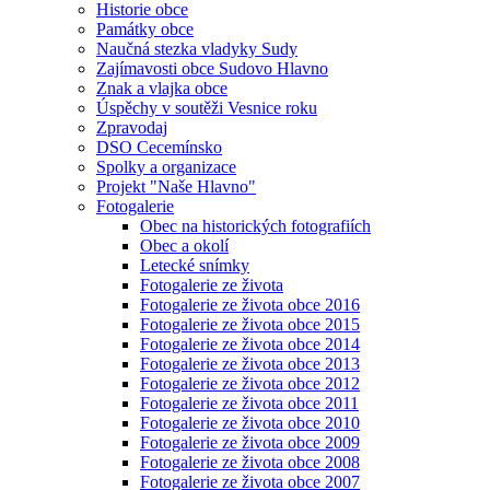
Historie obce
Památky obce
Naučná stezka vladyky Sudy
Zajímavosti obce Sudovo Hlavno
Znak a vlajka obce
Úspěchy v soutěži Vesnice roku
Zpravodaj
DSO Cecemínsko
Spolky a organizace
Projekt "Naše Hlavno"
Fotogalerie
Obec na historických fotografiích
Obec a okolí
Letecké snímky
Fotogalerie ze života
Fotogalerie ze života obce 2016
Fotogalerie ze života obce 2015
Fotogalerie ze života obce 2014
Fotogalerie ze života obce 2013
Fotogalerie ze života obce 2012
Fotogalerie ze života obce 2011
Fotogalerie ze života obce 2010
Fotogalerie ze života obce 2009
Fotogalerie ze života obce 2008
Fotogalerie ze života obce 2007