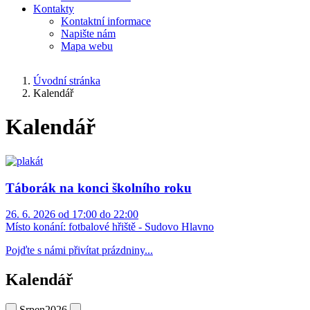
Kontakty
Kontaktní informace
Napište nám
Mapa webu
Úvodní stránka
Kalendář
Kalendář
Táborák na konci školního roku
26. 6. 2026 od 17:00 do 22:00
Místo konání:
fotbalové hřiště - Sudovo Hlavno
Pojďte s námi přivítat prázdniny...
Kalendář
Srpen
2026