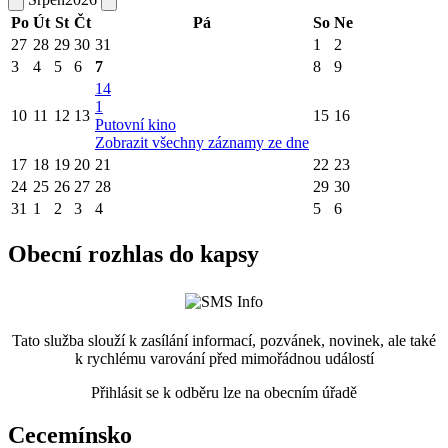
Po
Út
St
Čt
Pá
So
Ne
27
28
29
30
31
1
2
3
4
5
6
7
8
9
14
1
10
11
12
13
15
16
Putovní kino
Zobrazit všechny záznamy ze dne
17
18
19
20
21
22
23
24
25
26
27
28
29
30
31
1
2
3
4
5
6
Obecní rozhlas do kapsy
Tato služba slouží k zasílání informací, pozvánek, novinek, ale také
k rychlému varování před mimořádnou událostí
Přihlásit se k odběru lze na obecním úřadě
Cecemínsko