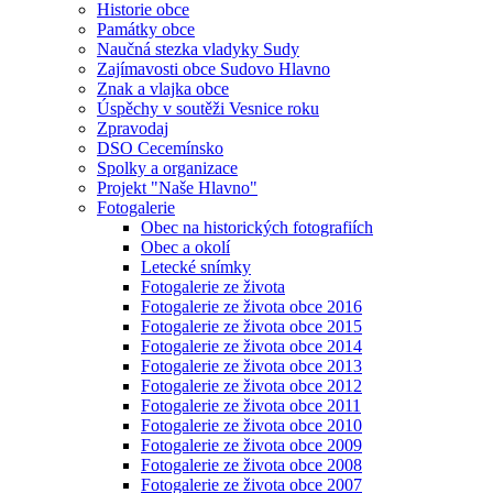
Historie obce
Památky obce
Naučná stezka vladyky Sudy
Zajímavosti obce Sudovo Hlavno
Znak a vlajka obce
Úspěchy v soutěži Vesnice roku
Zpravodaj
DSO Cecemínsko
Spolky a organizace
Projekt "Naše Hlavno"
Fotogalerie
Obec na historických fotografiích
Obec a okolí
Letecké snímky
Fotogalerie ze života
Fotogalerie ze života obce 2016
Fotogalerie ze života obce 2015
Fotogalerie ze života obce 2014
Fotogalerie ze života obce 2013
Fotogalerie ze života obce 2012
Fotogalerie ze života obce 2011
Fotogalerie ze života obce 2010
Fotogalerie ze života obce 2009
Fotogalerie ze života obce 2008
Fotogalerie ze života obce 2007