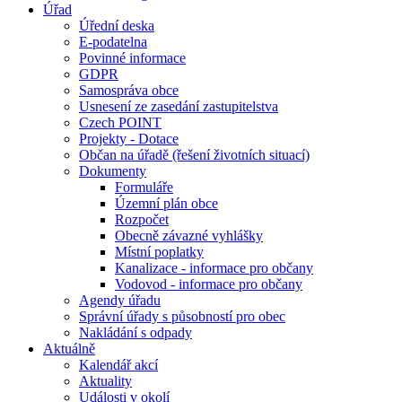
Úřad
Úřední deska
E-podatelna
Povinné informace
GDPR
Samospráva obce
Usnesení ze zasedání zastupitelstva
Czech POINT
Projekty - Dotace
Občan na úřadě (řešení životních situací)
Dokumenty
Formuláře
Územní plán obce
Rozpočet
Obecně závazné vyhlášky
Místní poplatky
Kanalizace - informace pro občany
Vodovod - informace pro občany
Agendy úřadu
Správní úřady s působností pro obec
Nakládání s odpady
Aktuálně
Kalendář akcí
Aktuality
Události v okolí