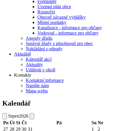
Formuláře
Územní plán obce
Rozpočet
Obecně závazné vyhlášky
Místní poplatky
Kanalizace - informace pro občany
Vodovod - informace pro občany
Agendy úřadu
Správní úřady s působností pro obec
Nakládání s odpady
Aktuálně
Kalendář akcí
Aktuality
Události v okolí
Kontakty
Kontaktní informace
Napište nám
Mapa webu
Kalendář
Srpen
2026
Po
Út
St
Čt
Pá
So
Ne
27
28
29
30
31
1
2