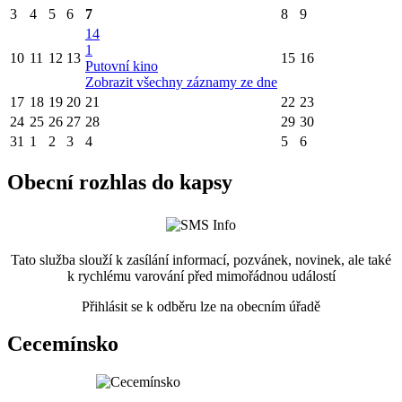
3
4
5
6
7
8
9
14
1
10
11
12
13
15
16
Putovní kino
Zobrazit všechny záznamy ze dne
17
18
19
20
21
22
23
24
25
26
27
28
29
30
31
1
2
3
4
5
6
Obecní rozhlas do kapsy
Tato služba slouží k zasílání informací, pozvánek, novinek, ale také
k rychlému varování před mimořádnou událostí
Přihlásit se k odběru lze na obecním úřadě
Cecemínsko