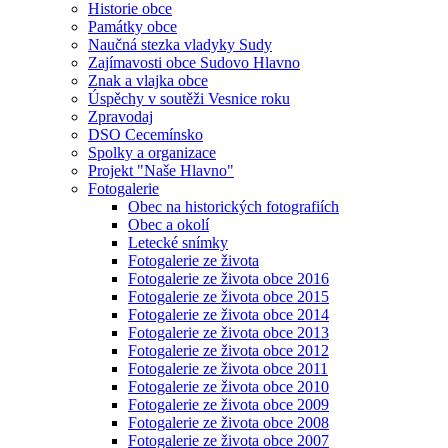
Historie obce
Památky obce
Naučná stezka vladyky Sudy
Zajímavosti obce Sudovo Hlavno
Znak a vlajka obce
Úspěchy v soutěži Vesnice roku
Zpravodaj
DSO Cecemínsko
Spolky a organizace
Projekt "Naše Hlavno"
Fotogalerie
Obec na historických fotografiích
Obec a okolí
Letecké snímky
Fotogalerie ze života
Fotogalerie ze života obce 2016
Fotogalerie ze života obce 2015
Fotogalerie ze života obce 2014
Fotogalerie ze života obce 2013
Fotogalerie ze života obce 2012
Fotogalerie ze života obce 2011
Fotogalerie ze života obce 2010
Fotogalerie ze života obce 2009
Fotogalerie ze života obce 2008
Fotogalerie ze života obce 2007