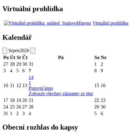
Virtuální prohlídka
Virtuální prohlídka
Kalendář
Srpen
2026
Po
Út
St
Čt
Pá
So
Ne
27
28
29
30
31
1
2
3
4
5
6
7
8
9
14
1
10
11
12
13
15
16
Putovní kino
Zobrazit všechny záznamy ze dne
17
18
19
20
21
22
23
24
25
26
27
28
29
30
31
1
2
3
4
5
6
Obecní rozhlas do kapsy