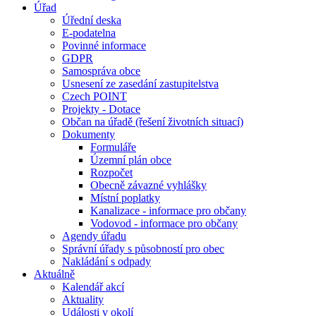
Úřad
Úřední deska
E-podatelna
Povinné informace
GDPR
Samospráva obce
Usnesení ze zasedání zastupitelstva
Czech POINT
Projekty - Dotace
Občan na úřadě (řešení životních situací)
Dokumenty
Formuláře
Územní plán obce
Rozpočet
Obecně závazné vyhlášky
Místní poplatky
Kanalizace - informace pro občany
Vodovod - informace pro občany
Agendy úřadu
Správní úřady s působností pro obec
Nakládání s odpady
Aktuálně
Kalendář akcí
Aktuality
Události v okolí