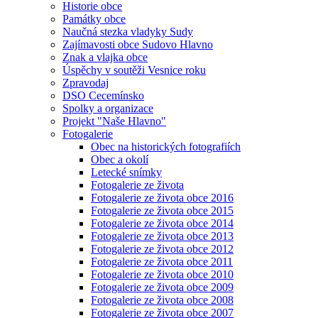
Historie obce
Památky obce
Naučná stezka vladyky Sudy
Zajímavosti obce Sudovo Hlavno
Znak a vlajka obce
Úspěchy v soutěži Vesnice roku
Zpravodaj
DSO Cecemínsko
Spolky a organizace
Projekt "Naše Hlavno"
Fotogalerie
Obec na historických fotografiích
Obec a okolí
Letecké snímky
Fotogalerie ze života
Fotogalerie ze života obce 2016
Fotogalerie ze života obce 2015
Fotogalerie ze života obce 2014
Fotogalerie ze života obce 2013
Fotogalerie ze života obce 2012
Fotogalerie ze života obce 2011
Fotogalerie ze života obce 2010
Fotogalerie ze života obce 2009
Fotogalerie ze života obce 2008
Fotogalerie ze života obce 2007