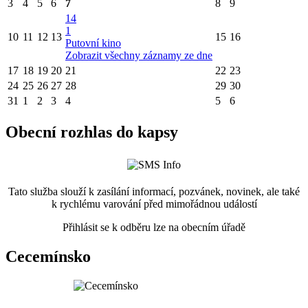
3
4
5
6
7
8
9
14
1
10
11
12
13
15
16
Putovní kino
Zobrazit všechny záznamy ze dne
17
18
19
20
21
22
23
24
25
26
27
28
29
30
31
1
2
3
4
5
6
Obecní rozhlas do kapsy
Tato služba slouží k zasílání informací, pozvánek, novinek, ale také
k rychlému varování před mimořádnou událostí
Přihlásit se k odběru lze na obecním úřadě
Cecemínsko