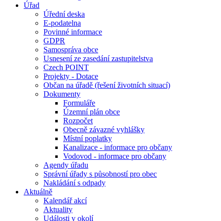
Úřad
Úřední deska
E-podatelna
Povinné informace
GDPR
Samospráva obce
Usnesení ze zasedání zastupitelstva
Czech POINT
Projekty - Dotace
Občan na úřadě (řešení životních situací)
Dokumenty
Formuláře
Územní plán obce
Rozpočet
Obecně závazné vyhlášky
Místní poplatky
Kanalizace - informace pro občany
Vodovod - informace pro občany
Agendy úřadu
Správní úřady s působností pro obec
Nakládání s odpady
Aktuálně
Kalendář akcí
Aktuality
Události v okolí