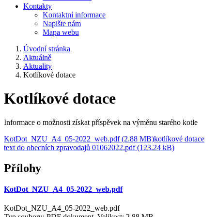
Kontakty
Kontaktní informace
Napište nám
Mapa webu
Úvodní stránka
Aktuálně
Aktuality
Kotlíkové dotace
Kotlíkové dotace
Informace o možnosti získat příspěvek na výměnu starého kotle
KotDot_NZU_A4_05-2022_web.pdf (2.88 MB)
kotlíkové dotace
text do obecních zpravodajů 01062022.pdf (123.24 kB)
Přílohy
KotDot_NZU_A4_05-2022_web.pdf
KotDot_NZU_A4_05-2022_web.pdf
Typ souboru: PDF dokument, Velikost: 2,88 MB