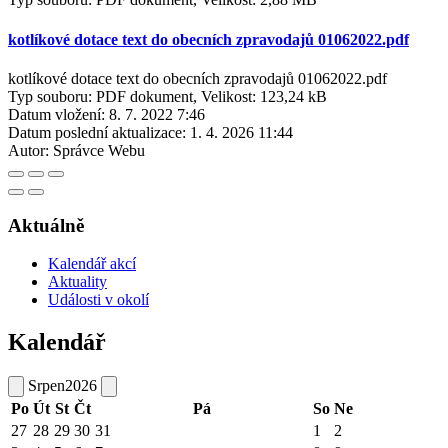
kotlíkové dotace text do obecních zpravodajů 01062022.pdf
kotlíkové dotace text do obecních zpravodajů 01062022.pdf
Typ souboru: PDF dokument, Velikost: 123,24 kB
Datum vložení:
8. 7. 2022 7:46
Datum poslední aktualizace:
1. 4. 2026 11:44
Autor:
Správce Webu
Aktuálně
Kalendář akcí
Aktuality
Události v okolí
Kalendář
Srpen
2026
Po
Út
St
Čt
Pá
So
Ne
27
28
29
30
31
1
2