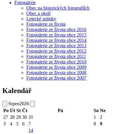
Fotogalerie
Obec na historických fotografiích
Obec a okolí
Letecké snímky
Fotogalerie ze života
Fotogalerie ze života obce 2016
Fotogalerie ze života obce 2015
Fotogalerie ze života obce 2014
Fotogalerie ze života obce 2013
Fotogalerie ze života obce 2012
Fotogalerie ze života obce 2011
Fotogalerie ze života obce 2010
Fotogalerie ze života obce 2009
Fotogalerie ze života obce 2008
Fotogalerie ze života obce 2007
Kalendář
Srpen
2026
Po
Út
St
Čt
Pá
So
Ne
27
28
29
30
31
1
2
3
4
5
6
7
8
9
14