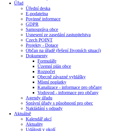
Úřad
Úřední deska
E-podatelna
Povinné informace
GDPR
Samospráva obce
Usnesení ze zasedání zastupitelstva
Czech POINT
Projekty - Dotace
Občan na úřadě (řešení životních situací)
Dokumenty
Formuláře
Územní plán obce
Rozpočet
Obecně závazné vyhlášky
Místní poplatky
Kanalizace - informace pro občany
Vodovod - informace pro občany
Agendy úřadu
Správní úřady s působností pro obec
Nakládání s odpady
Aktuálně
Kalendář akcí
Aktuality
Události v okolí