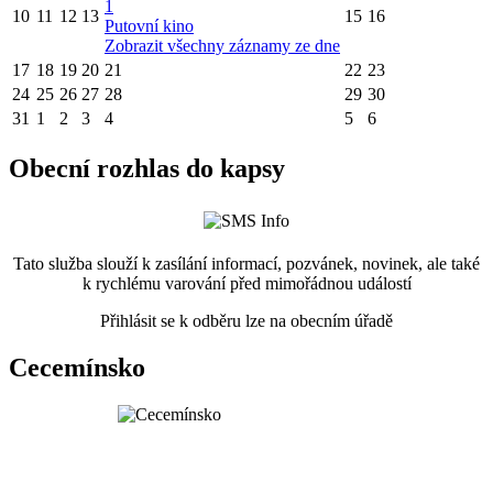
1
10
11
12
13
15
16
Putovní kino
Zobrazit všechny záznamy ze dne
17
18
19
20
21
22
23
24
25
26
27
28
29
30
31
1
2
3
4
5
6
Obecní rozhlas do kapsy
Tato služba slouží k zasílání informací, pozvánek, novinek, ale také
k rychlému varování před mimořádnou událostí
Přihlásit se k odběru lze na obecním úřadě
Cecemínsko