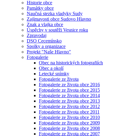
Historie obce
Památky obce
Naučná stezka vladyky Sudy
Zajímavosti obce Sudovo Hlavno
Znak a vlajka obce
Úspěchy v soutěži Vesnice roku
Zpravodaj
DSO Cecemínsko
Spolky a organizace
Projekt "Naše Hlavno"
Fotogalerie
Obec na historických fotografiích
Obec a okolí
Letecké snímky
Fotogalerie ze života
Fotogalerie ze života obce 2016
Fotogalerie ze života obce 2015
Fotogalerie ze života obce 2014
Fotogalerie ze života obce 2013
Fotogalerie ze života obce 2012
Fotogalerie ze života obce 2011
Fotogalerie ze života obce 2010
Fotogalerie ze života obce 2009
Fotogalerie ze života obce 2008
Fotogalerie ze života obce 2007