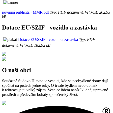
povinná publicita - MMR.pdf
Typ: PDF dokument, Velikost: 202.93
kB
Dotace EU/SZIF - vozidlo a zastávka
Dotace EU/SZIF - vozidlo a zastávka
Typ: PDF
dokument, Velikost: 182.92 kB
O naší obci
Současné Sudovo Hlavno je vesnicí, kde se neobydlené domy dají
spočítat na prstech jedné ruky. O trvalé bydlení nebo domek
k rekreaci je tu velký zájem. Vesnice lidem nabízí klidné, upravené
prostředí a především bohatý společenský život.