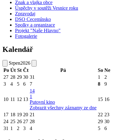
Znak a vlajka obce
Úspěchy v soutěži Vesnice roku
Zpravodaj
DSO Cecemínsko
Spolky a organizace
Projekt "Naše Hlavno"
Fotogalerie
Kalendář
Srpen
2026
Po
Út
St
Čt
Pá
So
Ne
27
28
29
30
31
1
2
3
4
5
6
7
8
9
14
1
10
11
12
13
15
16
Putovní kino
Zobrazit všechny záznamy ze dne
17
18
19
20
21
22
23
24
25
26
27
28
29
30
31
1
2
3
4
5
6