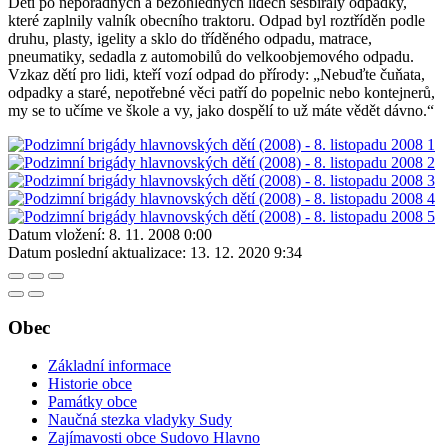
Děti po nepořádných a bezohledných lidech sesbíraly odpadky,
které zaplnily valník obecního traktoru. Odpad byl roztříděn podle
druhu, plasty, igelity a sklo do tříděného odpadu, matrace,
pneumatiky, sedadla z automobilů do velkoobjemového odpadu.
Vzkaz dětí pro lidi, kteří vozí odpad do přírody: „Nebuďte čuňata,
odpadky a staré, nepotřebné věci patří do popelnic nebo kontejnerů,
my se to učíme ve škole a vy, jako dospělí to už máte vědět dávno.“
Datum vložení:
8. 11. 2008 0:00
Datum poslední aktualizace:
13. 12. 2020 9:34
Obec
Základní informace
Historie obce
Památky obce
Naučná stezka vladyky Sudy
Zajímavosti obce Sudovo Hlavno