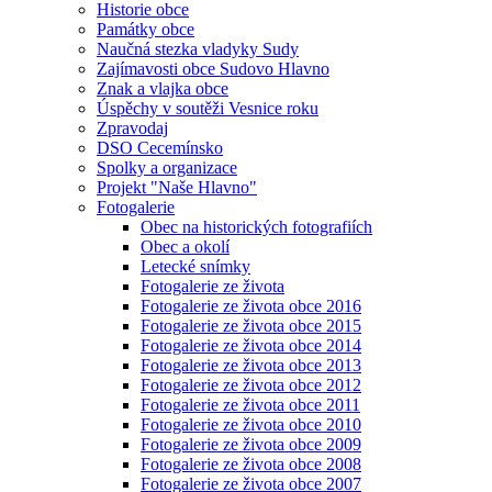
Historie obce
Památky obce
Naučná stezka vladyky Sudy
Zajímavosti obce Sudovo Hlavno
Znak a vlajka obce
Úspěchy v soutěži Vesnice roku
Zpravodaj
DSO Cecemínsko
Spolky a organizace
Projekt "Naše Hlavno"
Fotogalerie
Obec na historických fotografiích
Obec a okolí
Letecké snímky
Fotogalerie ze života
Fotogalerie ze života obce 2016
Fotogalerie ze života obce 2015
Fotogalerie ze života obce 2014
Fotogalerie ze života obce 2013
Fotogalerie ze života obce 2012
Fotogalerie ze života obce 2011
Fotogalerie ze života obce 2010
Fotogalerie ze života obce 2009
Fotogalerie ze života obce 2008
Fotogalerie ze života obce 2007