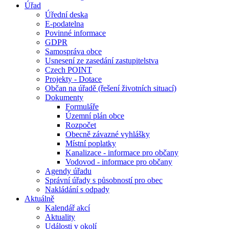
Úřad
Úřední deska
E-podatelna
Povinné informace
GDPR
Samospráva obce
Usnesení ze zasedání zastupitelstva
Czech POINT
Projekty - Dotace
Občan na úřadě (řešení životních situací)
Dokumenty
Formuláře
Územní plán obce
Rozpočet
Obecně závazné vyhlášky
Místní poplatky
Kanalizace - informace pro občany
Vodovod - informace pro občany
Agendy úřadu
Správní úřady s působností pro obec
Nakládání s odpady
Aktuálně
Kalendář akcí
Aktuality
Události v okolí